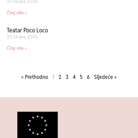
20 ožujka, 2026
Čitaj više »
Teatar Poco Loco
20 ožujka, 2026
Čitaj više »
« Prethodno
1
2
3
4
5
6
Sljedeće »