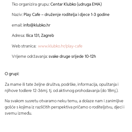
Tko organizira grupu:
Centar Klubko (udruga EMA)
Naziv:
Play Cafe – druženje roditelja i djece 1-3 godine
email:
info@klubko.hr
Adresa:
Ilica 131, Zagreb
Web stranica:
www.klubko.hr/play-cafe
Vrijeme održavanja:
svake druge srijede 10-12h
O grupi:
Za mame ili tate željne društva, podrške, informacija, opuštanja i
njihove todlere 12-36mj. tj. od aktivnog prohodavanja (do 18mj.).
Na svakom susretu otvaramo neku temu, a dolaze nam i zanimljive
gošće s kojima iz različitih perspektiva pričamo o roditeljstvu, djeci i
svemu između.