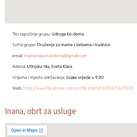
Tko započinje grupu:
Udruga Ko-doma
Svrha grupe:
Druženje za mame s bebama i trudnice
email:
mamenakavi.kodoma@gmail.com
Adresa:
Utinjska 14a, Sveta Klara
Vrijeme i mjesto održavanja:
Svake srijede u 9:30
Web:
https://www.facebook.com/profile.php?id=61583256175120
Inana, obrt za usluge