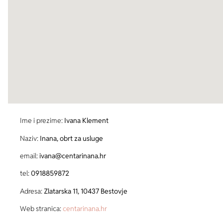
Ime i prezime:
Ivana Klement
Naziv:
Inana, obrt za usluge
email:
ivana@centarinana.hr
tel:
0918859872
Adresa:
Zlatarska 11, 10437 Bestovje
Web stranica:
centarinana.hr