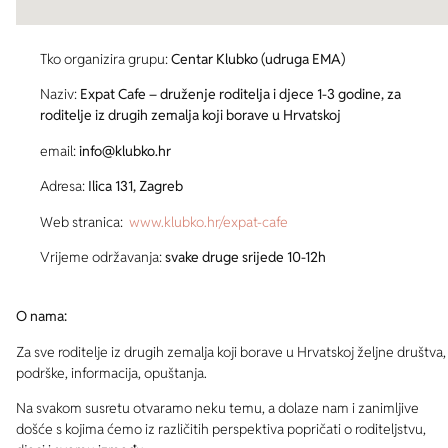
Tko organizira grupu:
Centar Klubko (udruga EMA)
Naziv:
Expat Cafe – druženje roditelja i djece 1-3 godine, za
roditelje iz drugih zemalja koji borave u Hrvatskoj
email:
info@klubko.hr
Adresa:
Ilica 131, Zagreb
Web stranica:
www.klubko.hr/expat-cafe
Vrijeme održavanja:
svake druge srijede 10-12h
O nama:
Za sve roditelje iz drugih zemalja koji borave u Hrvatskoj željne društva,
podrške, informacija, opuštanja.
Na svakom susretu otvaramo neku temu, a dolaze nam i zanimljive
došće s kojima ćemo iz različitih perspektiva popričati o roditeljstvu,