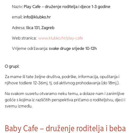
Naziv:
Play Cafe – druženje roditelja i djece 1-3 godine
email:
info@klubko.hr
Adresa:
Ilica 131, Zagreb
Web stranica:
www.klubko.hr/play-cafe
Vrijeme održavanja:
svake druge srijede 10-12h
O grupi:
Za mame ili tate željne društva, podrške, informacija, opuštanja i
njihove todlere 12-36mj. tj. od aktivnog prohodavanja (do 18mj.).
Na svakom susretu otvaramo neku temu, a dolaze nam i zanimljive
gošće s kojima iz različitih perspektiva pričamo o roditeljstvu, djeci i
svemu između.
Baby Cafe – druženje roditelja i beba