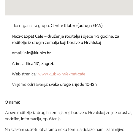
Tko organizira grupu:
Centar Klubko (udruga EMA)
Naziv:
Expat Cafe – druženje roditelja i djece 1-3 godine, za
roditelje iz drugih zemalja koji borave u Hrvatskoj
email:
info@klubko.hr
Adresa:
Ilica 131, Zagreb
Web stranica:
www.klubko.hr/expat-cafe
Vrijeme održavanja:
svake druge srijede 10-12h
O nama:
Za sve roditelje iz drugih zemalja koji borave u Hrvatskoj željne društva,
podrške, informacija, opuštanja.
Na svakom susretu otvaramo neku temu, a dolaze nam i zanimljive