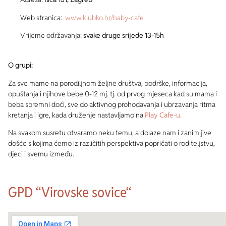
Web stranica:
www.klubko.hr/baby-cafe
Vrijeme održavanja:
svake druge srijede 13-15h
O grupi:
Za sve mame na porodiljnom željne društva, podrške, informacija,
opuštanja i njihove bebe 0-12 mj. tj. od prvog mjeseca kad su mama i
beba spremni doći, sve do aktivnog prohodavanja i ubrzavanja ritma
kretanja i igre, kada druženje nastavljamo na
Play Cafe-u
.
Na svakom susretu otvaramo neku temu, a dolaze nam i zanimljive
došće s kojima ćemo iz različitih perspektiva popričati o roditeljstvu,
djeci i svemu između.
GPD “Virovske sovice“