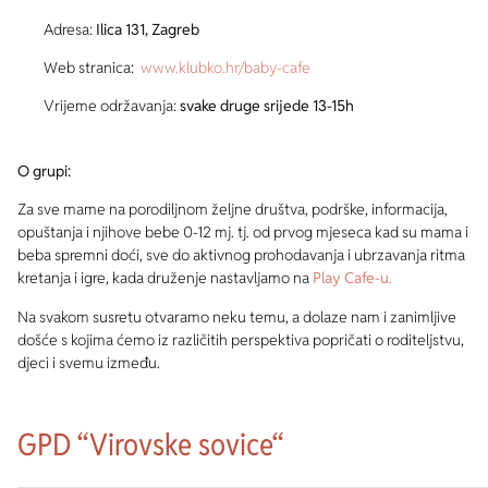
Adresa:
Ilica 131, Zagreb
Web stranica:
www.klubko.hr/baby-cafe
Vrijeme održavanja:
svake druge srijede 13-15h
O grupi:
Za sve mame na porodiljnom željne društva, podrške, informacija,
opuštanja i njihove bebe 0-12 mj. tj. od prvog mjeseca kad su mama i
beba spremni doći, sve do aktivnog prohodavanja i ubrzavanja ritma
kretanja i igre, kada druženje nastavljamo na
Play Cafe-u
.
Na svakom susretu otvaramo neku temu, a dolaze nam i zanimljive
došće s kojima ćemo iz različitih perspektiva popričati o roditeljstvu,
djeci i svemu između.
GPD “Virovske sovice“