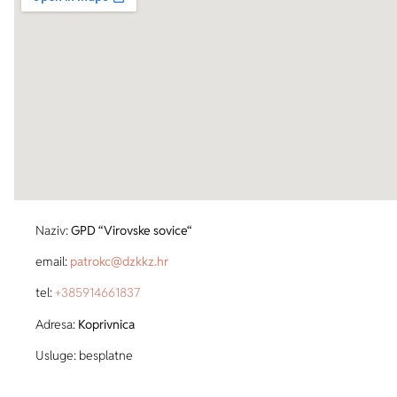
Naziv:
GPD “Virovske sovice“
email:
patrokc@dzkkz.hr
tel:
+385
914661837
Adresa:
Koprivnica
Usluge: besplatne