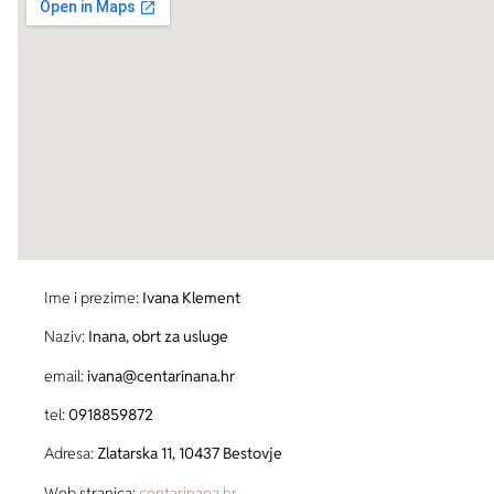
Ime i prezime:
Ivana Klement
Naziv:
Inana, obrt za usluge
email:
ivana@centarinana.hr
tel:
0918859872
Adresa:
Zlatarska 11, 10437 Bestovje
Web stranica:
centarinana.hr