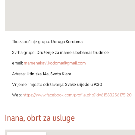
Tko započinje grupu:
Udruga Ko-doma
Svrha grupe:
Druženje za mame s bebama i trudnice
email:
mamenakavi.kodoma@gmail.com
Adresa:
Utinjska 14a, Sveta Klara
Vrijeme i mjesto održavanja:
Svake srijede u 9:30
Web:
https://www.facebook.com/profile.php?id=61583256175120
Inana, obrt za usluge