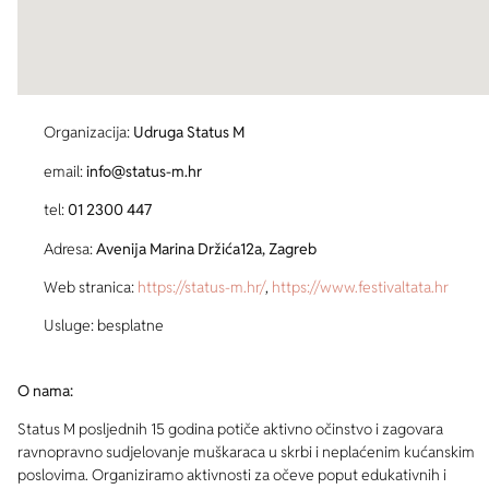
Organizacija:
Udruga Status M
email:
info@status-m.hr
tel:
01 2300 447
Adresa:
Avenija Marina Držića12a, Zagreb
Web stranica:
https://status-m.hr/
,
https://www.festivaltata.hr
Usluge: besplatne
O nama:
Status M posljednih 15 godina potiče aktivno očinstvo i zagovara
ravnopravno sudjelovanje muškaraca u skrbi i neplaćenim kućanskim
poslovima. Organiziramo aktivnosti za očeve poput edukativnih i