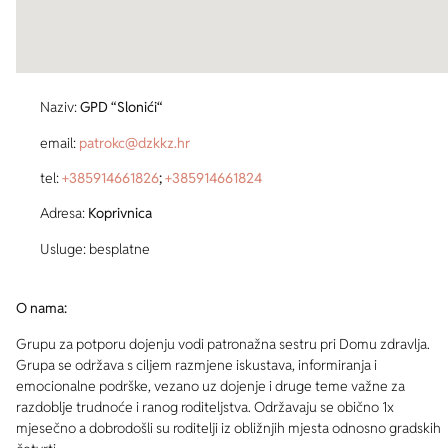
Naziv:
GPD “Slonići“
email:
patrokc@dzkkz.hr
tel:
+385914661826
;
+385914661824
Adresa:
Koprivnica
Usluge: besplatne
O nama:
Grupu za potporu dojenju vodi patronažna sestru pri Domu zdravlja.
Grupa se održava s ciljem razmjene iskustava, informiranja i
emocionalne podrške, vezano uz dojenje i druge teme važne za
razdoblje trudnoće i ranog roditeljstva. Održavaju se obično 1x
mjesečno a dobrodošli su roditelji iz obližnjih mjesta odnosno gradskih