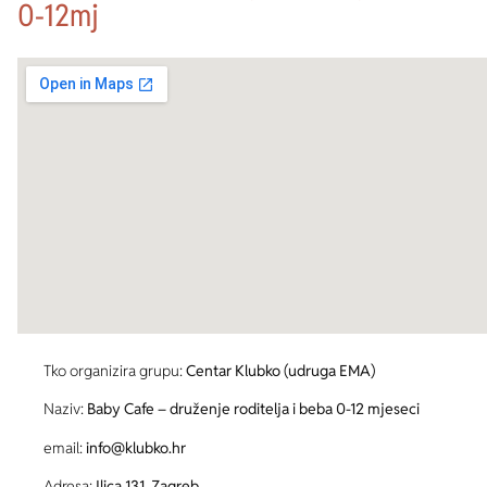
0-12mj
Tko organizira grupu:
Centar Klubko (udruga EMA)
Naziv:
Baby Cafe – druženje roditelja i beba 0-12 mjeseci
email:
info@klubko.hr
Adresa:
Ilica 131, Zagreb