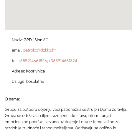
Naziv:
GPD “Slonići“
email:
patrokc@dzkkz.hr
tel:
+385914661826
;
+385914661824
Adresa:
Koprivnica
Usluge: besplatne
O nama:
Grupu za potporu dojenju vodi patronažna sestru pri Domu zdravlja.
Grupa se održava s ciljem razmjene iskustava, informiranja i
emocionalne podrške, vezano uz dojenje i druge teme važne za
razdoblje trudnoće i ranog roditeljstva. Održavaju se obično 1x