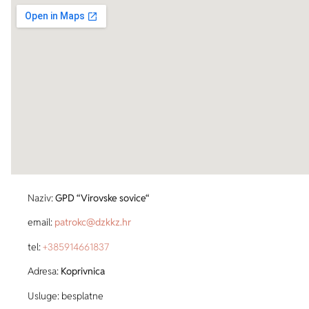
Naziv:
GPD “Virovske sovice“
email:
patrokc@dzkkz.hr
tel:
+385
914661837
Adresa:
Koprivnica
Usluge: besplatne