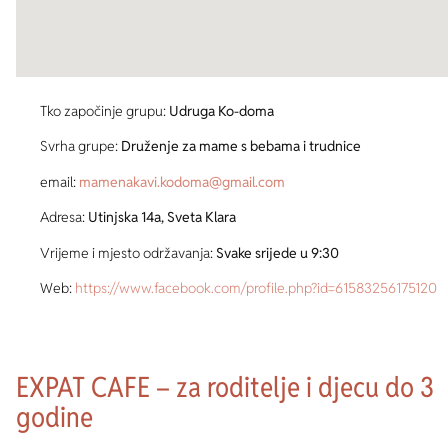
Tko započinje grupu:
Udruga Ko-doma
Svrha grupe:
Druženje za mame s bebama i trudnice
email:
mamenakavi.kodoma@gmail.com
Adresa:
Utinjska 14a, Sveta Klara
Vrijeme i mjesto održavanja:
Svake srijede u 9:30
Web:
https://www.facebook.com/profile.php?id=61583256175120
EXPAT CAFE – za roditelje i djecu do 3
godine