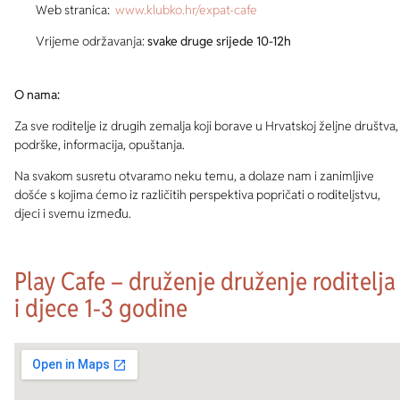
Web stranica:
www.klubko.hr/expat-cafe
Vrijeme održavanja:
svake druge srijede 10-12h
O nama:
Za sve roditelje iz drugih zemalja koji borave u Hrvatskoj željne društva,
podrške, informacija, opuštanja.
Na svakom susretu otvaramo neku temu, a dolaze nam i zanimljive
došće s kojima ćemo iz različitih perspektiva popričati o roditeljstvu,
djeci i svemu između.
Play Cafe – druženje druženje roditelja
i djece 1-3 godine