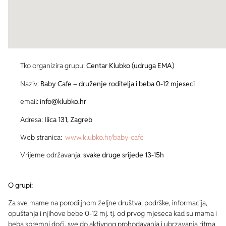
Tko organizira grupu:
Centar Klubko (udruga EMA)
Naziv:
Baby Cafe – druženje roditelja i beba 0-12 mjeseci
email:
info@klubko.hr
Adresa:
Ilica 131, Zagreb
Web stranica:
www.klubko.hr/baby-cafe
Vrijeme održavanja:
svake druge srijede 13-15h
O grupi:
Za sve mame na porodiljnom željne društva, podrške, informacija,
opuštanja i njihove bebe 0-12 mj. tj. od prvog mjeseca kad su mama i
beba spremni doći, sve do aktivnog prohodavanja i ubrzavanja ritma