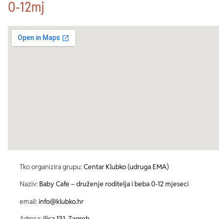
0-12mj
Tko organizira grupu:
Centar Klubko (udruga EMA)
Naziv:
Baby Cafe – druženje roditelja i beba 0-12 mjeseci
email:
info@klubko.hr
Adresa:
Ilica 131, Zagreb