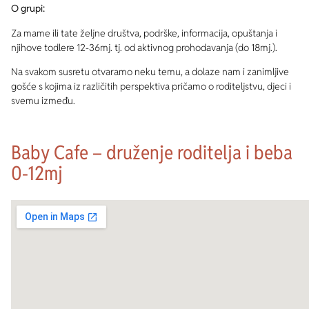
O grupi:
Za mame ili tate željne društva, podrške, informacija, opuštanja i
njihove todlere 12-36mj. tj. od aktivnog prohodavanja (do 18mj.).
Na svakom susretu otvaramo neku temu, a dolaze nam i zanimljive
gošće s kojima iz različitih perspektiva pričamo o roditeljstvu, djeci i
svemu između.
Baby Cafe – druženje roditelja i beba
0-12mj