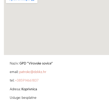
Naziv:
GPD “Virovske sovice“
email:
patrokc@dzkkz.hr
tel:
+385
914661837
Adresa:
Koprivnica
Usluge: besplatne