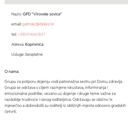
Naziv:
GPD “Virovske sovice“
email:
patrokc@dzkkz.hr
tel:
+385
914661837
Adresa:
Koprivnica
Usluge: besplatne
O nama:
Grupu za potporu dojenju vodi patronažna sestru pri Domu zdravlja.
Grupa se održava s ciljem razmjene iskustava, informiranja i
emocionalne podrške, vezano uz dojenje i druge teme važne za
razdoblje trudnoće i ranog roditeljstva. Održavaju se obično 1x
mjesečno a dobrodošli su roditelji iz obližnjih mjesta odnosno gradskih
četvrti.