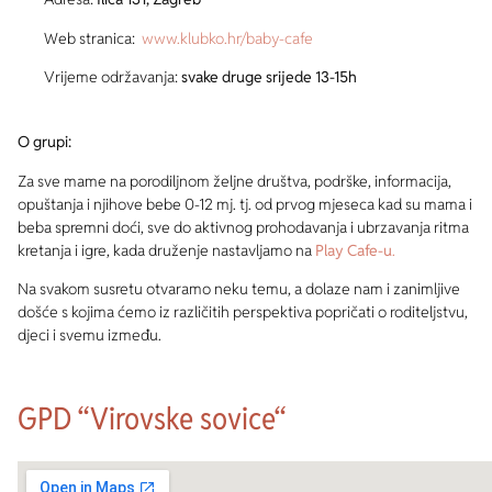
Web stranica:
www.klubko.hr/baby-cafe
Vrijeme održavanja:
svake druge srijede 13-15h
O grupi:
Za sve mame na porodiljnom željne društva, podrške, informacija,
opuštanja i njihove bebe 0-12 mj. tj. od prvog mjeseca kad su mama i
beba spremni doći, sve do aktivnog prohodavanja i ubrzavanja ritma
kretanja i igre, kada druženje nastavljamo na
Play Cafe-u
.
Na svakom susretu otvaramo neku temu, a dolaze nam i zanimljive
došće s kojima ćemo iz različitih perspektiva popričati o roditeljstvu,
djeci i svemu između.
GPD “Virovske sovice“