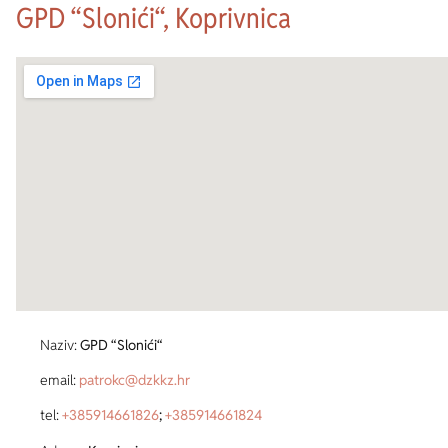
GPD “Slonići“, Koprivnica
Naziv:
GPD “Slonići“
email:
patrokc@dzkkz.hr
tel:
+385914661826
;
+385914661824