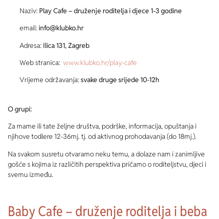
Naziv:
Play Cafe – druženje roditelja i djece 1-3 godine
email:
info@klubko.hr
Adresa:
Ilica 131, Zagreb
Web stranica:
www.klubko.hr/play-cafe
Vrijeme održavanja:
svake druge srijede 10-12h
O grupi:
Za mame ili tate željne društva, podrške, informacija, opuštanja i
njihove todlere 12-36mj. tj. od aktivnog prohodavanja (do 18mj.).
Na svakom susretu otvaramo neku temu, a dolaze nam i zanimljive
gošće s kojima iz različitih perspektiva pričamo o roditeljstvu, djeci i
svemu između.
Baby Cafe – druženje roditelja i beba