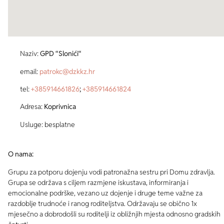
Naziv:
GPD “Slonići“
email:
patrokc@dzkkz.hr
tel:
+385914661826
;
+385914661824
Adresa:
Koprivnica
Usluge: besplatne
O nama:
Grupu za potporu dojenju vodi patronažna sestru pri Domu zdravlja.
Grupa se održava s ciljem razmjene iskustava, informiranja i
emocionalne podrške, vezano uz dojenje i druge teme važne za
razdoblje trudnoće i ranog roditeljstva. Održavaju se obično 1x
mjesečno a dobrodošli su roditelji iz obližnjih mjesta odnosno gradskih