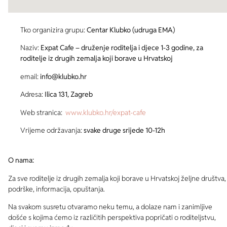
Tko organizira grupu:
Centar Klubko (udruga EMA)
Naziv:
Expat Cafe – druženje roditelja i djece 1-3 godine, za
roditelje iz drugih zemalja koji borave u Hrvatskoj
email:
info@klubko.hr
Adresa:
Ilica 131, Zagreb
Web stranica:
www.klubko.hr/expat-cafe
Vrijeme održavanja:
svake druge srijede 10-12h
O nama:
Za sve roditelje iz drugih zemalja koji borave u Hrvatskoj željne društva,
podrške, informacija, opuštanja.
Na svakom susretu otvaramo neku temu, a dolaze nam i zanimljive
došće s kojima ćemo iz različitih perspektiva popričati o roditeljstvu,