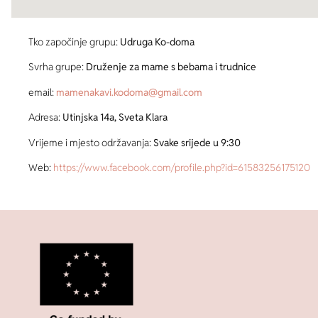
Tko započinje grupu:
Udruga Ko-doma
Svrha grupe:
Druženje za mame s bebama i trudnice
email:
mamenakavi.kodoma@gmail.com
Adresa:
Utinjska 14a, Sveta Klara
Vrijeme i mjesto održavanja:
Svake srijede u 9:30
Web:
https://www.facebook.com/profile.php?id=61583256175120