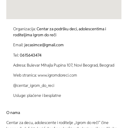
Organizacija:
Centar za podršku deci, adolescentima i
roditeljima Igrom do reči
Email:
jecasimce@gmail.com
Tel:
0615643474
Adresa: Bulevar Mihajla Pupina 107, Novi Beograd, Beograd
Web stranica: www.igromdoreci.com
@centar_igrom_do_reci
Usluge: plaćene i besplatne
O nama
Centar za decu, adolescente i roditelje ,,Igrom do reči’’ čine