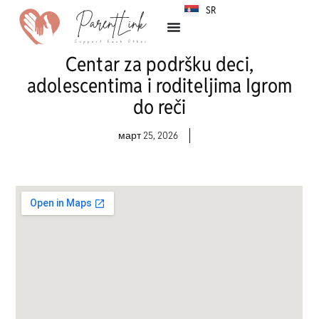
SR
HR
Centar za podršku deci,
adolescentima i roditeljima Igrom
do reči
март 25, 2026