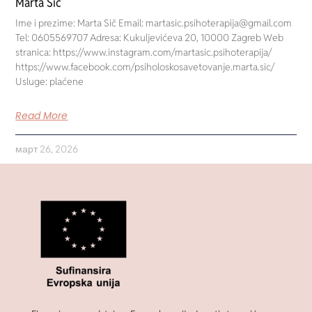
Marta Sič
Ime i prezime: Marta Sič Email: martasic.psihoterapija@gmail.com
Tel: 0605569707 Adresa: Kukuljevićeva 20, 10000 Zagreb Web
stranica: https://www.instagram.com/martasic.psihoterapija/
https://www.facebook.com/psiholoskosavetovanje.marta.sic/
Usluge: plaćene
Read More
март 26, 2026