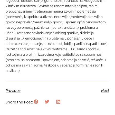
logopedi, defektolozi (oligofrenolozi) i psiholozi sa višegodišnjim
kliničkim iskustvom. Bavimo se ranom intervencijom, ranim
prepoznavanjem i tretmanom neurorazvojnih poremećaja
(poremećaj iz spektra autizma, nerazvijen/nedovoljno razvijen
govor, nepravilan/nerazumljiv govor, usporen opšti psihomotorni
razvoj, poremećaj pažnje sa hiperaktivnošću…), problema u
učenju (otežano savladavanje školskog gradiva, disleksija,
disgrafija…), emocionalnih i problema u ponašanju dece i
adolescenata (mucanje, anksioznost, fobije, panični napadi, tikovi,
izuzetna stidljivost, selektivni mutizam)…. Pružamo i podršku
roditeljima u brojnim izazovima koje roditeljstvo sa sobom nosi
(problemi sa ishranom i spavanjem, adaptacija na vrtić, teškoće u
odnosima sa vršnjacima, teškoće u separaciji, formiranje radnih
navika…).
Previous
Next
Share the Post: