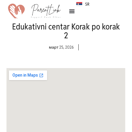
SR
HR
Edukativni centar Korak po korak
2
март 25, 2026