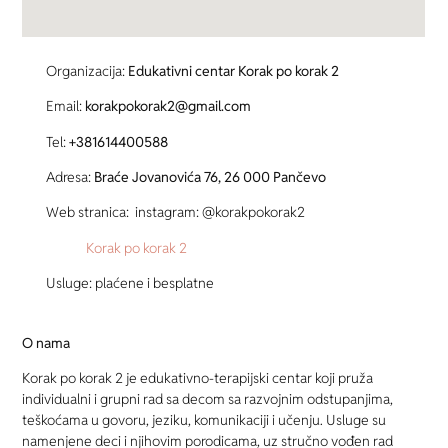
Organizacija:
Edukativni centar Korak po korak 2
Email:
korakpokorak2@gmail.com
Tel:
+381614400588
Adresa:
Braće Jovanovića 76, 26 000 Pančevo
Web stranica: instagram: @korakpokorak2
Korak po korak 2
Usluge: plaćene i besplatne
O nama
Korak po korak 2 je edukativno-terapijski centar koji pruža
individualni i grupni rad sa decom sa razvojnim odstupanjima,
teškoćama u govoru, jeziku, komunikaciji i učenju. Usluge su
namenjene deci i njihovim porodicama, uz stručno vođen rad