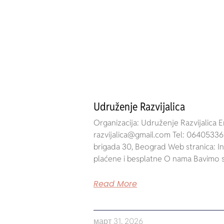
Udruženje Razvijalica
Organizacija: Udruženje Razvijalica E
razvijalica@gmail.com Tel: 0640533
brigada 30, Beograd Web stranica: In
plaćene i besplatne O nama Bavimo
Read More
март 31, 2026