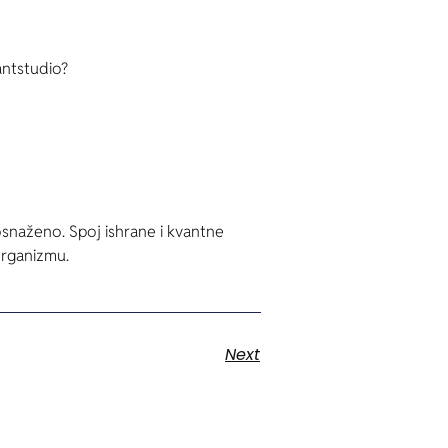
antstudio?
osnaženo. Spoj ishrane i kvantne
organizmu.
Next