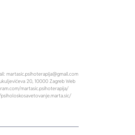
ail: martasic.psihoterapija@gmail.com
ukuljevićeva 20, 10000 Zagreb Web
gram.com/martasic.psihoterapija/
psiholoskosavetovanje.marta.sic/