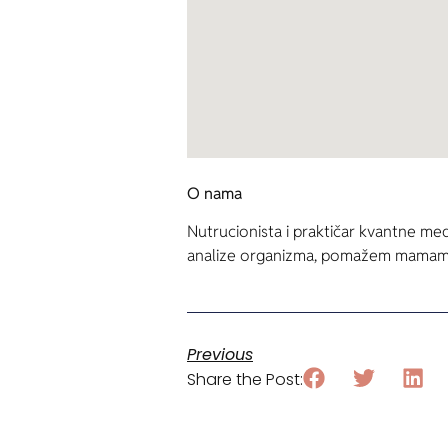
O nama
Nutrucionista i praktičar kvantne med
analize organizma, pomažem mamama 
Previous
Share the Post: