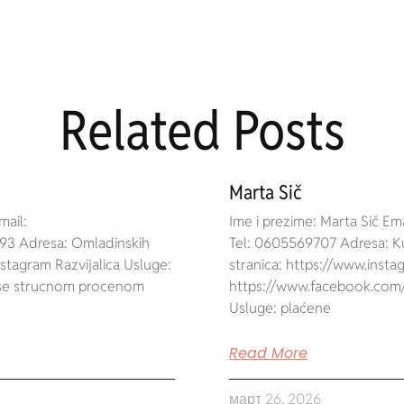
Related Posts
Marta Sič
mail:
Ime i prezime: Marta Sič Em
693 Adresa: Omladinskih
Tel: 0605569707 Adresa: K
stagram Razvijalica Usluge:
stranica: https://www.insta
 se strucnom procenom
https://www.facebook.com/
Usluge: plaćene
Read More
март 26, 2026