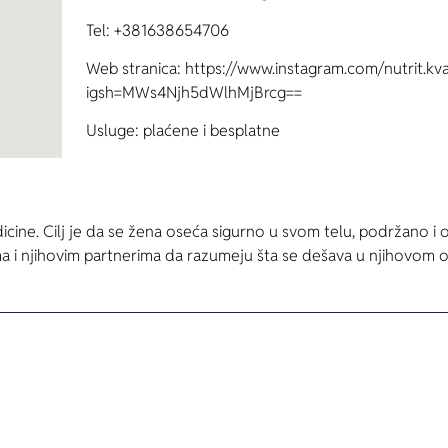
Tel: +381638654706
Web stranica: https://www.instagram.com/nutrit.kv
igsh=MWs4Njh5dWlhMjBrcg==
Usluge: plaćene i besplatne
icine. Cilj je da se žena oseća sigurno u svom telu, podržano i 
i njihovim partnerima da razumeju šta se dešava u njihovom 