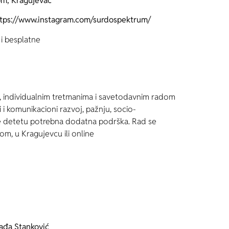
m, Kragujevac
tps://www.instagram.com/surdospektrum/
i besplatne
, individualnim tretmanima i savetodavnim radom
 i komunikacioni razvoj, pažnju, socio-
 je detetu potrebna dodatna podrška. Rad se
om, u Kragujevcu ili online
ađa Stanković