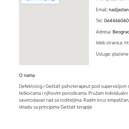
Email:
nadjasta
Tel:
064466060
Adresa:
Beograd
Web stranica: h
Usluge: plaćene 
O nama
Defektolog i Geštalt psihoterapeut pod supervizijom 
teškoćama i njihovim porodicama. Pružam individualni r
savetodavan rad sa roditeljima. Radim kroz empatičan, 
skladu sa principima Geštalt terapije