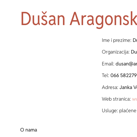
Dušan Aragonsk
Ime i prezime:
D
Organizacija:
Du
Email:
dusan@ar
Tel:
066 582279
Adresa:
Janka V
Web stranica:
ww
Usluge: plaćene 
O nama