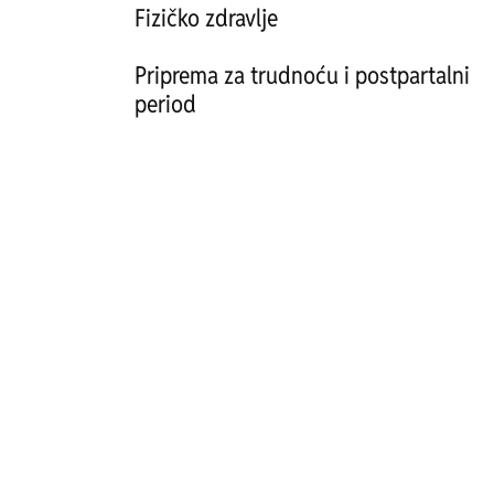
Fizičko zdravlje
Priprema za trudnoću i postpartalni
period