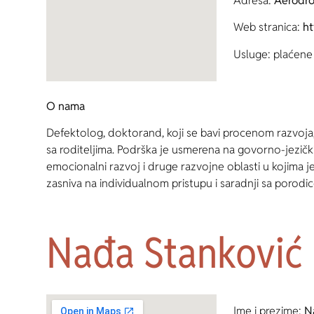
Adresa:
Aerodro
Web stranica:
ht
Usluge: plaćene 
O nama
Defektolog, doktorand, koji se bavi procenom razvoja
sa roditeljima. Podrška je usmerena na govorno-jezički
emocionalni razvoj i druge razvojne oblasti u kojima
zasniva na individualnom pristupu i saradnji sa porodic
Nađa Stanković
Ime i prezime:
N