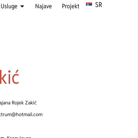
SR
HR
Usluge
Najave
Projekt
kić
ajana Rojek Zakić
ktrum@hotmail.com