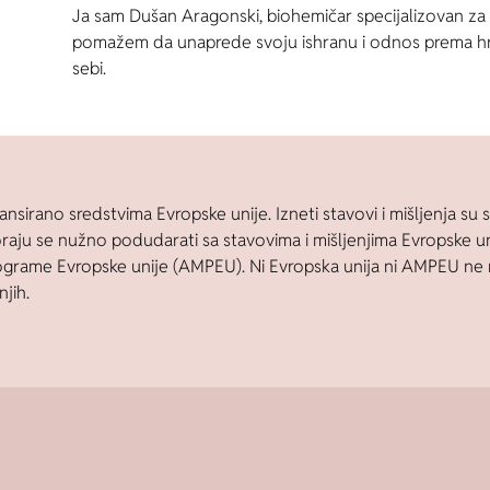
Ja sam Dušan Aragonski, biohemičar specijalizovan za o
pomažem da unaprede svoju ishranu i odnos prema hrani,
sebi.
ansirano sredstvima Evropske unije. Izneti stavovi i mišljenja su s
raju se nužno podudarati sa stavovima i mišljenjima Evropske uni
ograme Evropske unije (AMPEU). Ni Evropska unija ni AMPEU n
njih.