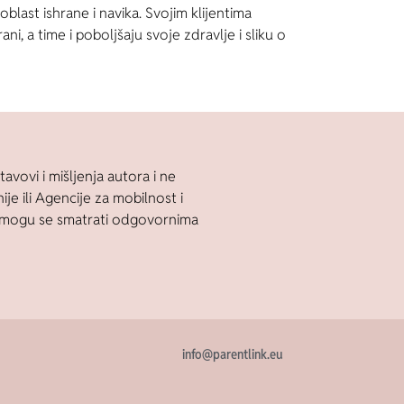
blast ishrane i navika. Svojim klijentima
 a time i poboljšaju svoje zdravlje i sliku o
tavovi i mišljenja autora i ne
je ili Agencije za mobilnost i
e mogu se smatrati odgovornima
info@parentlink.eu