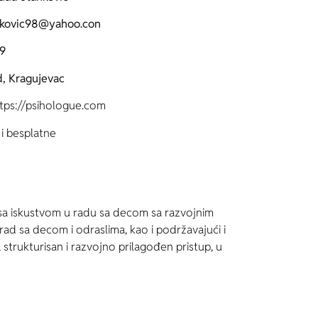
nkovic98@yahoo.con
9
, Kragujevac
ttps://psihologue.com
i besplatne
sa iskustvom u radu sa decom sa razvojnim
ad sa decom i odraslima, kao i podržavajući i
strukturisan i razvojno prilagođen pristup, u