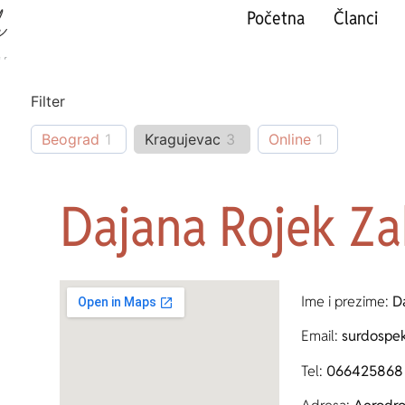
Početna
Članci
Filter
Beograd
1
Kragujevac
3
Online
1
Dajana Rojek Za
Ime i prezime:
D
Email:
surdospe
Tel:
066425868