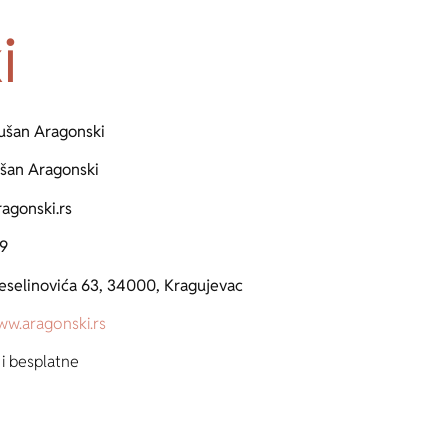
i
ušan Aragonski
šan Aragonski
agonski.rs
9
eselinovića 63, 34000, Kragujevac
w.aragonski.rs
i besplatne