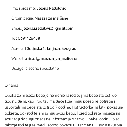
Ime i prezime:
Jelena Radulović
Organizacija:
Masaža za mališane
Email:
jelena.r.radulovic@gmail.com
Tel:
0691426458
Adresa:
I Sutjeska 1L krnjača, Beograd
Web stranica:
Ig: masaza_za_malisane
Usluge: plaćene i besplatne
O nama
Obuka za masažu beba je namenjena roditeljima beba starosti do
godinu dana, kao i roditeljima dece koja imaju posebne potrebe i
usvojiteljima dece starosti do 7 godina. Instruktorka na lutki pokazuje
pokrete, dok roditelji masiraju svoju bebu. Pored pokreta masaze na
edukaciji dobijaju značajne informacije o razvoju bebe, dodiru, placu,
takodje roditelji se medjusobno povezuju i razmenjuju svoja iskustva i