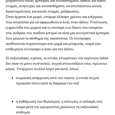
μοιραστούν καλές εμπειρίες και συναισθήματα, καθώς και κακές
στιγμές, ανησυχίες και συναισθήματα, να απολαύσουν κοινές
δραστηριότητες και κοινές στιγμές χαλάρωσης.
Όταν έρχεται ένα μωρό, υπάρχει έλλειψη χρόνου και ενέργειας
που απαιτείται για να αφιερωθούν ο ένας στον άλλον. Η κόπωση,
η φροντίδα του μωρού και η υποταγή των δικών του αναγκών
στις ανάγκες του παιδιού μπορεί να είναι μια συντριπτική εμπειρία
που μειώνει το αίσθημα της οικειότητας. Οι σύντροφοι
αισθάνονται περισσότερο σαν μαμά και μπαμπάς, παρά σαν
επιθυμητοί σύντροφοι ο ένας για τον άλλον.
Οι σεξουαλικές σχέσεις, οι οποίες επιτρέπουν την εγγύτητα (αλλά
δεν είναι το μόνο συστατικό), συχνά απουσιάζουν τους πρώτους
μήνες. Υπάρχουν πολλοί λόγοι για αυτό, όπως:
σωματική ανάρρωση από τον τοκετό, η οποία συχνά
προκαλεί πόνο κατά τη διάρκεια του σεξ·
η καθιέρωση του θηλασμού, η κόπωση, οι αλλαγές στο
σώμα μετά την εγκυμοσύνη μειώνουν τη σεξουαλική
επιθυμία·