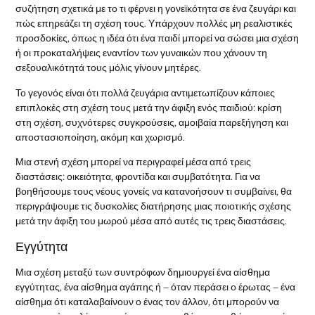
συζήτηση σχετικά με το τι φέρνει η γονεϊκότητα σε ένα ζευγάρι και
πώς επηρεάζει τη σχέση τους. Υπάρχουν πολλές μη ρεαλιστικές
προσδοκίες, όπως η ιδέα ότι ένα παιδί μπορεί να σώσει μια σχέση
ή οι προκαταλήψεις εναντίον των γυναικών που χάνουν τη
σεξουαλικότητά τους μόλις γίνουν μητέρες.
Το γεγονός είναι ότι πολλά ζευγάρια αντιμετωπίζουν κάποιες
επιπλοκές στη σχέση τους μετά την άφιξη ενός παιδιού: κρίση
στη σχέση, συχνότερες συγκρούσεις, αμοιβαία παρεξήγηση και
αποστασιοποίηση, ακόμη και χωρισμό.
Μια στενή σχέση μπορεί να περιγραφεί μέσα από τρεις
διαστάσεις: οικειότητα, φροντίδα και συμβατότητα. Για να
βοηθήσουμε τους νέους γονείς να κατανοήσουν τι συμβαίνει, θα
περιγράψουμε τις δυσκολίες διατήρησης μιας ποιοτικής σχέσης
μετά την άφιξη του μωρού μέσα από αυτές τις τρεις διαστάσεις.
Εγγύτητα
Μια σχέση μεταξύ των συντρόφων δημιουργεί ένα αίσθημα
εγγύτητας, ένα αίσθημα αγάπης ή – όταν περάσει ο έρωτας – ένα
αίσθημα ότι καταλαβαίνουν ο ένας τον άλλον, ότι μπορούν να