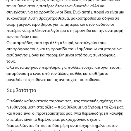
την ευθύνη στους πατέρες όταν είναι δυνατόν, αλλά να
συνεχίσουν να τα φροντίζουν οι ίδιοι. Ενώ αυτή μπορεί να είναι μια
ευκολότερη λύση βραχυπρόθεσμα, μακροπρόθεσμα οδηγεί σε
ακόμη μεγαλύτερο βάρος για τις μητέρες και στον κίνδυνο οι
πατέρες να εμπλέκονται λιγότερο στη φροντίδα και την ανατροφή
των παιδιών τους.
Οι μπαμπάδες, από την άλλη πλευρά, νοσταλγούν τους
συντρόφους τους και τη φροντίδα που λαμβάνουν και μπορεί να
αισθάνονται μόνοι και παραμελημένοι από τους συντρόφους
τους.
Όλα αυτά αφήνουν περιθώρια για πολλές ενοχές, απογοήτευση,
απομόνωση ο ένας από τον άλλον, καθώς και αισθήματα
μοναξιάς στις ευθύνες και τις ανησυχίες του καθενός.
Συμβατότητα
Ο τελικός καθοριστικός παράγοντας μιας ποιοτικής σχέσης είναι
η ευθυγράμμιση στις αξίες – πώς θέλουμε να ζήσουμε τη ζωή μας
και ποιες είναι οι προτεραιότητές μας. Μια θεμελιώδης επικάλυψη
στις αξίες είναι το θεμέλιο μιας μακροχρόνιας σχέσης,
διασφαλίζοντας ότι και τα δύο μέρη είναι ευχαριστημένα με τον