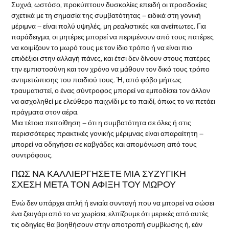
Συχνά, ωστόσο, προκύπτουν δυσκολίες επειδή οι προσδοκίες
σχετικά με τη σημασία της συμβατότητας – ειδικά στη γονική
μέριμνα – είναι πολύ υψηλές, μη ρεαλιστικές και ανείπωτες. Για
παράδειγμα, οι μητέρες μπορεί να περιμένουν από τους πατέρες
να κοιμίζουν το μωρό τους με τον ίδιο τρόπο ή να είναι πιο
επιδέξιοι στην αλλαγή πάνες, και έτσι δεν δίνουν στους πατέρες
την εμπιστοσύνη και τον χρόνο να μάθουν τον δικό τους τρόπο
αντιμετώπισης του παιδιού τους. Ή, από φόβο μήπως
τραυματιστεί, ο ένας σύντροφος μπορεί να εμποδίσει τον άλλον
να ασχοληθεί με ελεύθερο παιχνίδι με το παιδί, όπως το να πετάει
πράγματα στον αέρα.
Μια τέτοια πεποίθηση – ότι η συμβατότητα σε όλες ή στις
περισσότερες πρακτικές γονικής μέριμνας είναι απαραίτητη –
μπορεί να οδηγήσει σε καβγάδες και απομόνωση από τους
συντρόφους.
ΠΩΣ ΝΑ ΚΑΛΛΙΕΡΓΗΣΕΤΕ ΜΙΑ ΣΥΖΥΓΙΚΗ
ΣΧΕΣΗ ΜΕΤΑ ΤΟΝ ΑΦΙΞΗ ΤΟΥ ΜΩΡΟΥ
Ενώ δεν υπάρχει απλή ή ενιαία συνταγή που να μπορεί να σώσει
ένα ζευγάρι από το να χωρίσει, ελπίζουμε ότι μερικές από αυτές
τις οδηγίες θα βοηθήσουν στην αποτροπή συμβίωσης ή, εάν