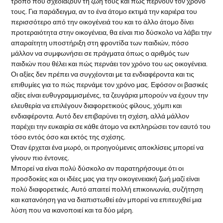
τρόπο που σχεδιάζουν τη ζωή τους και πώς περνούν τον χρόνο
τους. Για παράδειγμα, αν το ένα άτομο εκτιμά την καριέρα του
περισσότερο από την οικογένειά του και το άλλο άτομο δίνει
προτεραιότητα στην οικογένεια, θα είναι πιο δύσκολο να λάβει την
απαραίτητη υποστήριξη στη φροντίδα των παιδιών, πόσο
μάλλον να συμφωνήσει σε πράγματα όπως ο αριθμός των
παιδιών που θέλει και πώς περνάει τον χρόνο του ως οικογένεια.
Οι αξίες δεν πρέπει να συγχέονται με τα ενδιαφέροντα και τις
επιθυμίες για το πώς περνάμε τον χρόνο μας. Εφόσον οι βασικές
αξίες είναι ευθυγραμμισμένες, τα ζευγάρια μπορούν να έχουν την
ελευθερία να επιλέγουν διαφορετικούς φίλους, χόμπι και
ενδιαφέροντα. Αυτό δεν επιβαρύνει τη σχέση, αλλά μάλλον
παρέχει την ευκαιρία σε κάθε άτομο να εκπληρώσει τον εαυτό του
τόσο εντός όσο και εκτός της σχέσης.
Όταν έρχεται ένα μωρό, οι προηγούμενες αποκλίσεις μπορεί να
γίνουν πιο έντονες.
Μπορεί να είναι πολύ δύσκολο αν παρατηρήσουμε ότι οι
προσδοκίες και οι ιδέες μας για την οικογενειακή ζωή μαζί είναι
πολύ διαφορετικές. Αυτό απαιτεί πολλή επικοινωνία, συζήτηση
και κατανόηση για να διαπιστωθεί εάν μπορεί να επιτευχθεί μια
λύση που να ικανοποιεί και τα δύο μέρη.