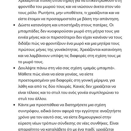
Χρειάζονται πολλή υποστήριξη για να επικεντρωθούν στη
φροντίδα του μωρού τους και να νιώσουν άνετα στον νέο
τους ρόλο. Ρωτήστε, μην υποθέτετε, τι χρειάζονται και να
είστε έτοιμοι να προσαρμοστείτε με βάση την απάντηση.
Δώστε κατανόηση και υποστήριξη στους πατέρες. Οι
μπαμπάδες δεν κυοφορούσαν μωρό στη μήτρα τους για
εννέα μήνες και οι περισσότεροι δεν είχαν κανέναν να τους
διδάξει πώς να φροντίζουν ένα μωρό και μια μητέρα τους
πρώτους μήνες της γονεϊκότητας. Χρειάζονται κατανόηση
και να λαμβάνουν υπόψη τις διαφορές στη σχέση τους με
το μωρό τους.
Δουλέψτε πάνω στη νέα σας σχέση «μαμάς-μπαμπά».
Μάθετε πώς είναι να είσαι γονέας, να είστε
προετοιμασμένοι για διαφορές στη γονική μέριμνα, για
λάθη και από τις δύο πλευρές. Κανείς δεν χρειάζεται να
είναι τέλειος και το στυλ του ενός γονέα συμπληρώνει το
στυλ του άλλου.
Κάντε μια προσπάθεια να διατηρήσετε μια σχέση
συντρόφου, ειδικά όσον αφορά την εγγύτητα: αναζητήστε
χρόνο για τον εαυτό σας, να είστε δημιουργικοί στην
εύρεση νέων τρόπων σύνδεσης σε νέες συνθήκες. Είναι
απαραίτητο να καταλάβετε ότι με ένα παιδί, χρειάζεται