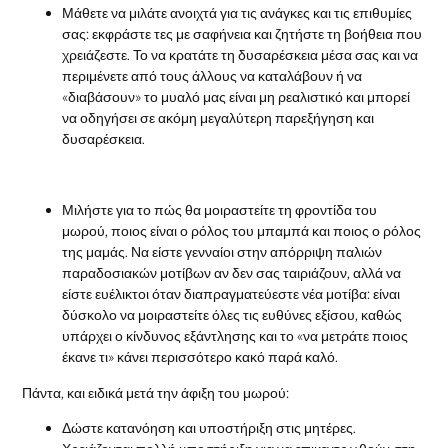
Μάθετε να μιλάτε ανοιχτά για τις ανάγκες και τις επιθυμίες
σας: εκφράστε τες με σαφήνεια και ζητήστε τη βοήθεια που
χρειάζεστε. Το να κρατάτε τη δυσαρέσκεια μέσα σας και να
περιμένετε από τους άλλους να καταλάβουν ή να
«διαβάσουν» το μυαλό μας είναι μη ρεαλιστικό και μπορεί
να οδηγήσει σε ακόμη μεγαλύτερη παρεξήγηση και
δυσαρέσκεια.
Μιλήστε για το πώς θα μοιραστείτε τη φροντίδα του
μωρού, ποιος είναι ο ρόλος του μπαμπά και ποιος ο ρόλος
της μαμάς. Να είστε γενναίοι στην απόρριψη παλιών
παραδοσιακών μοτίβων αν δεν σας ταιριάζουν, αλλά να
είστε ευέλικτοι όταν διαπραγματεύεστε νέα μοτίβα: είναι
δύσκολο να μοιραστείτε όλες τις ευθύνες εξίσου, καθώς
υπάρχει ο κίνδυνος εξάντλησης και το «να μετράτε ποιος
έκανε τι» κάνει περισσότερο κακό παρά καλό.
Πάντα, και ειδικά μετά την άφιξη του μωρού:
Δώστε κατανόηση και υποστήριξη στις μητέρες.