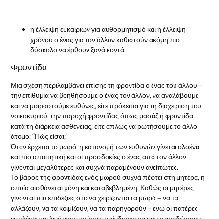
η έλλειψη ευκαιριών για αυθορμητισμό και η έλλειψη
χρόνου ο ένας για τον άλλον καθιστούν ακόμη πιο
δύσκολο να έρθουν ξανά κοντά.
Φροντίδα
Μια σχέση περιλαμβάνει επίσης τη φροντίδα ο ένας του άλλου –
την επιθυμία να βοηθήσουμε ο ένας τον άλλον, να αναλάβουμε
και να μοιραστούμε ευθύνες, είτε πρόκειται για τη διαχείριση του
νοικοκυριού, την παροχή φροντίδας όπως μασάζ ή φροντίδα
κατά τη διάρκεια ασθένειας, είτε απλώς να ρωτήσουμε το άλλο
άτομο: “Πώς είσαι;”
Όταν έρχεται το μωρό, η κατανομή των ευθυνών γίνεται ολοένα
και πιο απαιτητική και οι προσδοκίες ο ένας από τον άλλον
γίνονται μεγαλύτερες και συχνά παραμένουν ανείπωτες.
Το βάρος της φροντίδας ενός μωρού συχνά πέφτει στη μητέρα, η
οποία αισθάνεται μόνη και καταβεβλημένη. Καθώς οι μητέρες
γίνονται πιο επιδέξιες στο να χειρίζονται τα μωρά – να τα
αλλάζουν, να τα κοιμίζουν, να τα παρηγορούν – ενώ οι πατέρες
εμπλέκονται λιγότερο, υπάρχει ο κίνδυνος να μην παραδώσουν