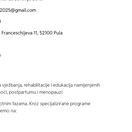
r2025@gmail.com
0
 Franceschijeva 11, 52100 Pula
e
ježbanja, rehabilitacije i edukacija namijenjenih
noći, postpartumu i menopauzi.
ivotnim fazama. Kroz specijalizirane programe
ečemo na: