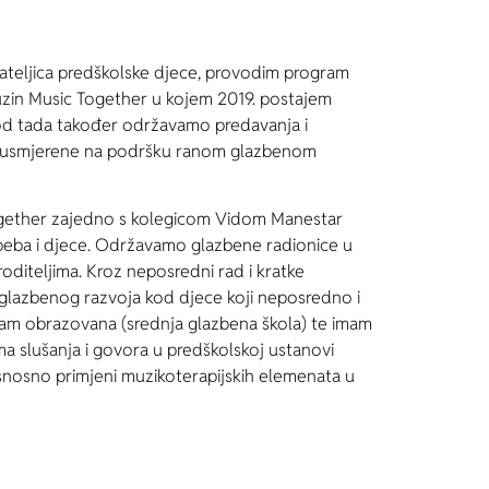
jateljica predškolske djece, provodim program
uzin Music Together u kojem 2019. postajem
 od tada također održavamo predavanja i
m, usmjerene na podršku ranom glazbenom
Together zajedno s kolegicom Vidom Manestar
beba i djece. Održavamo glazbene radionice u
roditeljima. Kroz neposredni rad i kratke
e glazbenog razvoja kod djece koji neposredno i
sam obrazovana (srednja glazbena škola) te imam
 slušanja i govora u predškolskoj ustanovi
osnosno primjeni muzikoterapijskih elemenata u