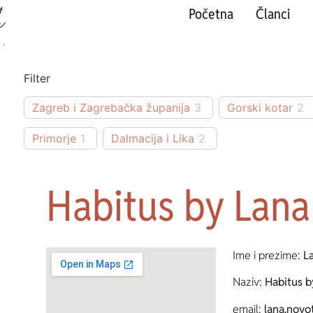
Početna
Članci
Filter
Zagreb i Zagrebačka županija
3
Gorski kotar
2
Primorje
1
Dalmacija i Lika
2
Habitus by Lana
Ime i prezime:
L
Naziv:
Habitus b
email:
lana.nov