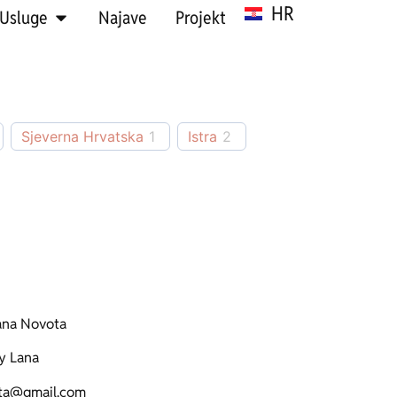
HR
SR
Usluge
Najave
Projekt
Sjeverna Hrvatska
1
Istra
2
ana Novota
y Lana
ota@gmail.com