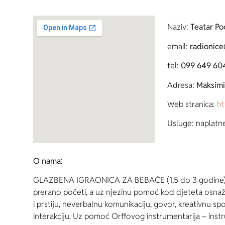
Naziv:
Teatar Po
email:
radionice
tel:
099 649 60
Adresa:
Maksimi
Web stranica:
ht
Usluge: naplatn
O nama:
GLAZBENA IGRAONICA ZA BEBAČE (1,5 do 3 godine) u
prerano početi, a uz njezinu pomoć kod djeteta osnaž
i prstiju, neverbalnu komunikaciju, govor, kreativnu sp
interakciju. Uz pomoć Orffovog instrumentarija – inst