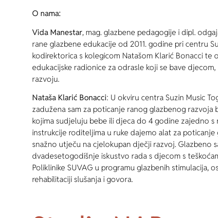
O nama:
Vida Manestar
, mag. glazbene pedagogije i dipl. odga
rane glazbene edukacije od 2011. godine pri centru S
kodirektorica s kolegicom Natašom Klarić Bonacci te
edukacijske radionice za odrasle koji se bave djeco
razvoju.
Nataša Klarić Bonacci
: U okviru centra Suzin Music 
zadužena sam za poticanje ranog glazbenog razvoja 
kojima sudjeluju bebe ili djeca do 4 godine zajedno s 
instrukcije roditeljima u ruke dajemo alat za poticanj
snažno utječu na cjelokupan dječji razvoj. Glazbeno 
dvadesetogodišnje iskustvo rada s djecom s teškoćama
Poliklinike SUVAG u programu glazbenih stimulacija, 
rehabilitaciji slušanja i govora.