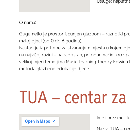
Usluge: naplatn
O nama:
Gugumello je prostor ispunjen glazbom – raznoliki progr
maloj djeci (od 0 do 6 godina).
Nastao je iz potrebe za stvaranjem mjesta u kojem dje
na najvišoj razini – na radostan, prirodan način, kroz p
velikoj mjeri temelji na Music Learning Theory Edwina
metoda glazbene edukacije djece..
TUA – centar za 
Ime i prezime:
T
Naziv:
TUA – cen