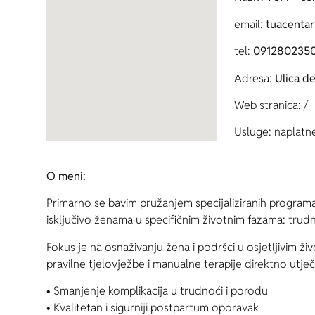
email:
tuacenta
tel:
091280235
Adresa:
Ulica de
Web stranica: /
Usluge: naplatn
O meni:
Primarno se bavim pružanjem specijaliziranih programa v
isključivo ženama u specifičnim životnim fazama: trud
Fokus je na osnaživanju žena i podršci u osjetljivim ž
pravilne tjelovježbe i manualne terapije direktno utj
• Smanjenje komplikacija u trudnoći i porodu
• Kvalitetan i sigurniji postpartum oporavak