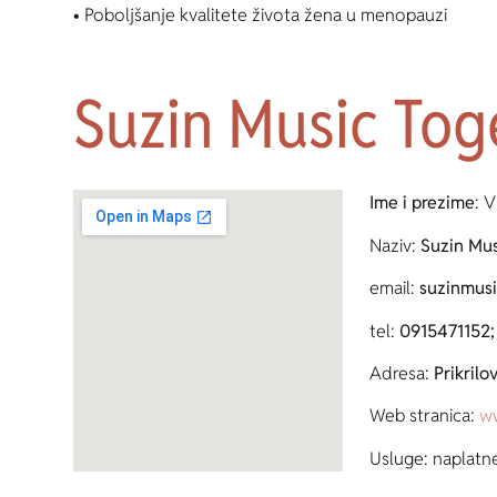
• Poboljšanje kvalitete života žena u menopauzi
Suzin Music Tog
Ime i prezime
:
V
Naziv:
Suzin Mus
email:
suzinmus
tel:
0915471152;
Adresa:
Prikrilo
Web stranica:
ww
Usluge: naplatn