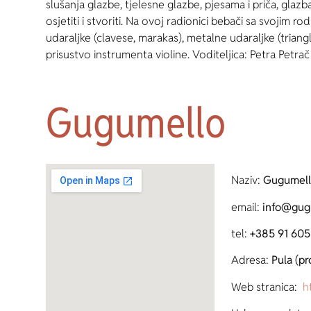
slušanja glazbe, tjelesne glazbe, pjesama i priča, glazba
osjetiti i stvoriti. Na ovoj radionici bebači sa svojim ro
udaraljke (clavese, marakas), metalne udaraljke (triangl
prisustvo instrumenta violine. Voditeljica: Petra Petrač
Gugumello
Naziv:
Gugumell
email:
info@gug
tel:
+385 91 605
Adresa:
Pula (pr
Web stranica:
ht