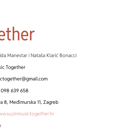
ether
ida Manestar i Nataša Klarić Bonacci
ic Together
ictogether@gmail.com
 098 639 658
va 8, Međimurska 11, Zagreb
w.suzinmusictogether.hr
e