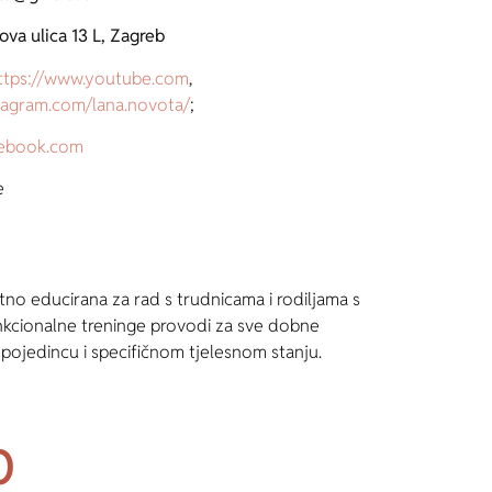
va ulica 13 L, Zagreb
ttps://www.youtube.com
,
tagram.com/lana.novota/
;
cebook.com
e
tno educirana za rad s trudnicama i rodiljama s
unkcionalne treninge provodi za sve dobne
 pojedincu i specifičnom tjelesnom stanju.
o