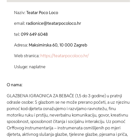
Naziv:
Teatar Poco Loco
email:
radionice@teatarpocoloco.hr
tel:
099 649 6048
Adresa:
Maksimirska 60, 10 000 Zagreb
Web stranica:
https://teatarpocoloco.hr/
Usluge: naplatne
O nama:
GLAZBENA IGRAONICA ZA BEBAČE (1,5 do 3 godine) u pratnji
odrasle osobe: S glazbom se ne može prerano početi, a uz njezinu
pomoć kod djeteta osnažujemo i razvijamo ravnotežu, finu
motoriku ruku i prstiju, neverbalnu komunikaciju, govor, kreativnu
sposobnost, sposobnost čitanja i socijalnu interakciju. Uz pomoć
Orffovog instrumentarija – instrumenata osmišljenih po mjeri
djeteta, aktivnog slušanja glazbe, tjelesne glazbe, pjesama i priča,