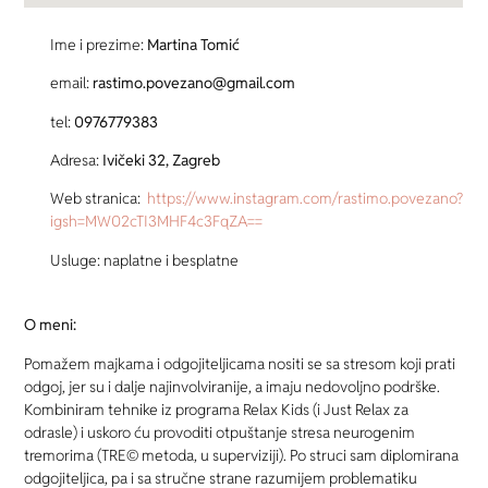
Ime i prezime:
Martina Tomić
email:
rastimo.povezano@gmail.com
tel:
0976779383
Adresa:
Ivičeki 32, Zagreb
Web stranica:
https://www.instagram.com/rastimo.povezano?
igsh=MW02cTI3MHF4c3FqZA==
Usluge: naplatne i besplatne
O meni:
Pomažem majkama i odgojiteljicama nositi se sa stresom koji prati
odgoj, jer su i dalje najinvolviranije, a imaju nedovoljno podrške.
Kombiniram tehnike iz programa Relax Kids (i Just Relax za
odrasle) i uskoro ću provoditi otpuštanje stresa neurogenim
tremorima (TRE© metoda, u superviziji). Po struci sam diplomirana
odgojiteljica, pa i sa stručne strane razumijem problematiku