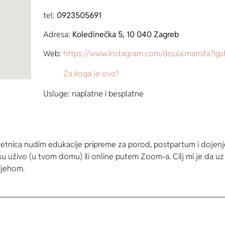
tel:
0923505691
Adresa:
Koledinečka 5, 10 040 Zagreb
Web:
h
ttps://www.instagram.com/doula.mamita
Za koga je ovo?
Usluge: naplatne i besplatne
etnica nudim edukacije pripreme za porod, postpartum i dojenje
uživo (u tvom domu) ili online putem Zoom-a. Cilj mi je da uz pr
ijehom.