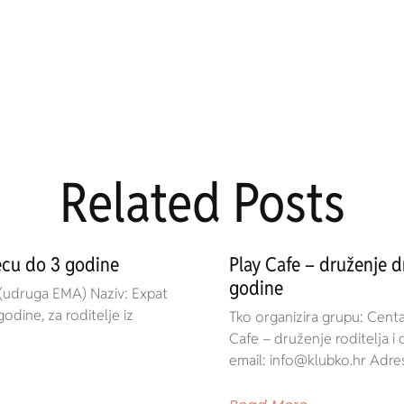
Related Posts
jecu do 3 godine
Play Cafe – druženje dr
godine
 (udruga EMA) Naziv: Expat
godine, za roditelje iz
Tko organizira grupu: Cent
Cafe – druženje roditelja i
email: info@klubko.hr Adresa