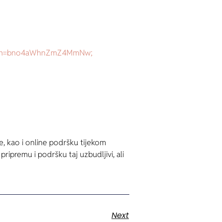
?igsh=bno4aWhnZmZ4MmNw;
, kao i online podršku tijekom
ipremu i podršku taj uzbudljivi, ali
Next