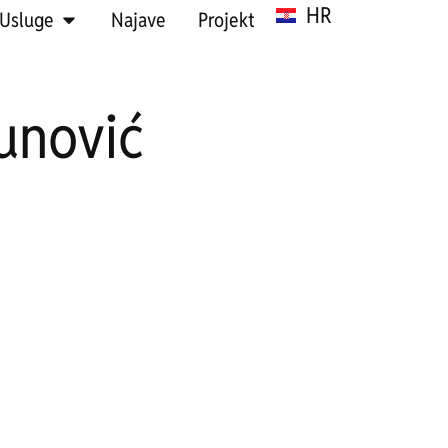
HR
SR
Usluge
Najave
Projekt
unović