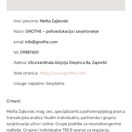
Ime i prezime:
Melita Zajkovski
Naziv:
GNOTHE – psihoedukacija i savjetovanje
email:
info@gnothe.com
tel:
098811651
Adresa:
Ulica kardinala Alojzija Stepinca 8a, Zaprešić
Web stranica:
https://www.gnothe.com/
Usluge: naplatne i besplatne
O meni:
Melita Zajkovski, mag. oec, specijalizantica psihoterapijskog pravca
transakcijska analiza. Nudim individualno, partnersko i grupno
savjetovanje uživo i online. Grupe podrške za neurodivergentne
roditelje. Grupne i individualne TRE® seanse za regulaciju