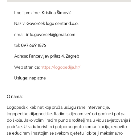
Ime i prezime:
Kristina Šimović
Naziv:
Govorček logo centar d.o.o.
email:
info.govorcek@gmail.com
tel:
097 669 1876
Adresa:
Fancevljev prilaz 4, Zagreb
Web stranica:
https://logopedija.hr/
Usluge: naplatne
O nama:
Logopedski kabinet koji pruža uslugu rane intervencije,
logopedske dijagnostike. Radim s djecom već od godine i pol pa
do škole. Jako volim i radim puno s roditeljima u vidu savjetovanja i
podrške. U radu koristim i potpomognutu komunikaciju, redovito
se educiram i nastojim se svakom djetetu i obitelji maksimalno