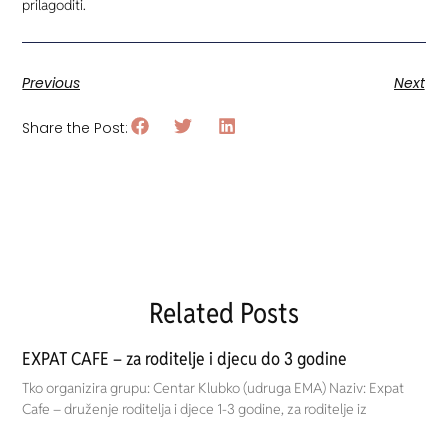
prilagoditi.
Previous
Next
Share the Post:
Related Posts
EXPAT CAFE – za roditelje i djecu do 3 godine
Tko organizira grupu: Centar Klubko (udruga EMA) Naziv: Expat
Cafe – druženje roditelja i djece 1-3 godine, za roditelje iz