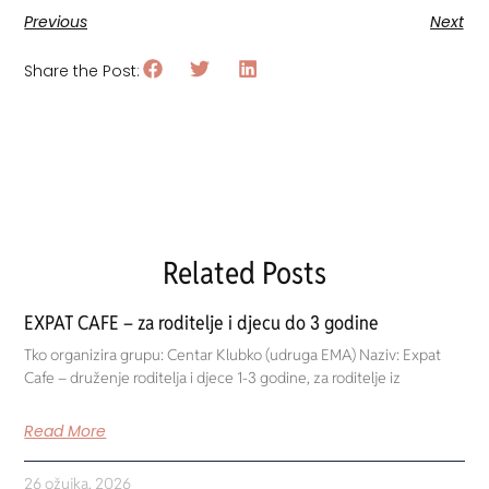
Previous
Next
Share the Post:
Related Posts
EXPAT CAFE – za roditelje i djecu do 3 godine
Tko organizira grupu: Centar Klubko (udruga EMA) Naziv: Expat
Cafe – druženje roditelja i djece 1-3 godine, za roditelje iz
Read More
26 ožujka, 2026