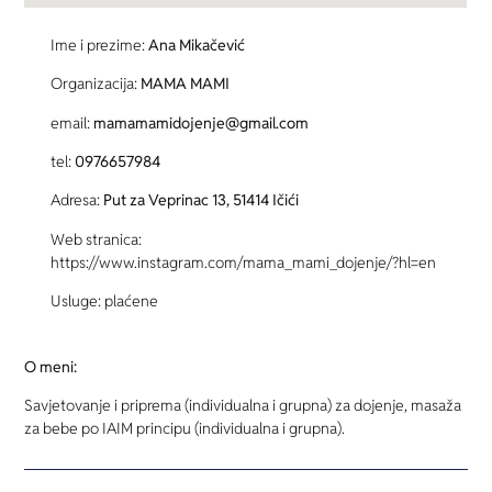
Ime i prezime:
Ana Mikačević
Organizacija:
MAMA MAMI
email:
mamamamidojenje@gmail.com
tel:
0976657984
Adresa:
Put za Veprinac 13, 51414 Ičići
Web stranica:
https://www.instagram.com/mama_mami_dojenje/?hl=en
Usluge: plaćene
O meni:
Savjetovanje i priprema (individualna i grupna) za dojenje, masaža
za bebe po IAIM principu (individualna i grupna).