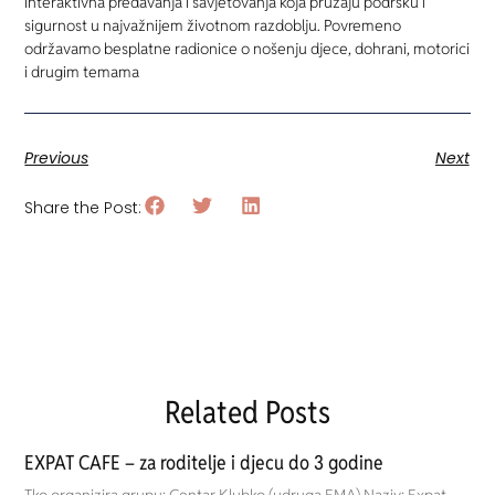
interaktivna predavanja i savjetovanja koja pružaju podršku i
sigurnost u najvažnijem životnom razdoblju. Povremeno
održavamo besplatne radionice o nošenju djece, dohrani, motorici
i drugim temama
Previous
Next
Share the Post:
Related Posts
EXPAT CAFE – za roditelje i djecu do 3 godine
Tko organizira grupu: Centar Klubko (udruga EMA) Naziv: Expat