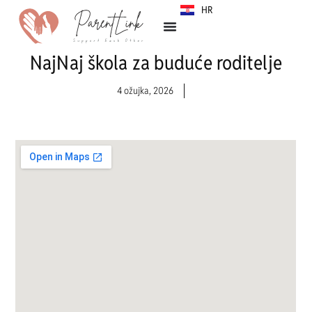
HR
SR
NajNaj škola za buduće roditelje
4 ožujka, 2026