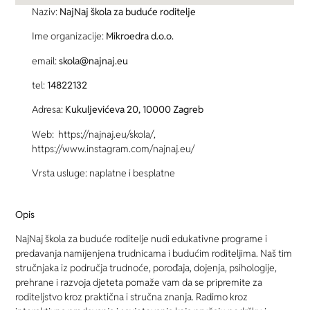
Naziv:
NajNaj škola za buduće roditelje
Ime organizacije:
Mikroedra d.o.o.
email:
skola@najnaj.eu
tel:
14822132
Adresa:
Kukuljevićeva 20, 10000 Zagreb
Web: https://najnaj.eu/skola/,
https://www.instagram.com/najnaj.eu/
Vrsta usluge: naplatne i besplatne
Opis
NajNaj škola za buduće roditelje nudi edukativne programe i
predavanja namijenjena trudnicama i budućim roditeljima. Naš tim
stručnjaka iz područja trudnoće, porođaja, dojenja, psihologije,
prehrane i razvoja djeteta pomaže vam da se pripremite za
roditeljstvo kroz praktična i stručna znanja. Radimo kroz