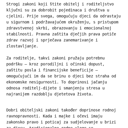
Strogi zakoni koji štite obitelj i roditeljstvo 
ključni su za dobrobit pojedinaca i društva u 
cjelini. Prije svega, omogućuju djeci da odrastaju 
u sigurnom i podržavajućem okruženju, s pristupom 
zdravstvenoj skrbi, obrazovanju i emocionalnoj 
stabilnosti. Pravna zaštita dječjih prava potiče 
zdrav razvoj i sprječava zanemarivanje i 
zlostavljanje.

Za roditelje, takvi zakoni pružaju potrebnu 
podršku – kroz porodiljni i očinski dopust, 
zaštitu posla i financijske beneficije – 
omogućujući im da se brinu o djeci bez straha od 
ekonomske nesigurnosti. To doprinosi jačanju 
odnosa roditelj-dijete i smanjenju stresa u 
najranijem razdoblju djetetova života.
Dobri obiteljski zakoni također doprinose rodnoj 
ravnopravnosti. Kada i majke i očevi imaju 
zakonsko pravo i poticaj za sudjelovanje u brizi 