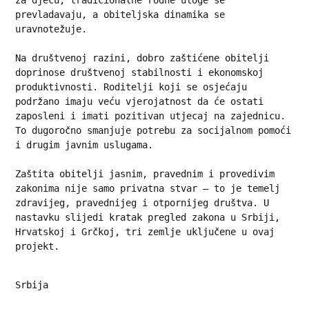
za djecu, tradicionalne rodne uloge se 
prevladavaju, a obiteljska dinamika se 
uravnotežuje.
Na društvenoj razini, dobro zaštićene obitelji 
doprinose društvenoj stabilnosti i ekonomskoj 
produktivnosti. Roditelji koji se osjećaju 
podržano imaju veću vjerojatnost da će ostati 
zaposleni i imati pozitivan utjecaj na zajednicu. 
To dugoročno smanjuje potrebu za socijalnom pomoći 
i drugim javnim uslugama.
Zaštita obitelji jasnim, pravednim i provedivim 
zakonima nije samo privatna stvar – to je temelj 
zdravijeg, pravednijeg i otpornijeg društva. U 
nastavku slijedi kratak pregled zakona u Srbiji, 
Hrvatskoj i Grčkoj, tri zemlje uključene u ovaj 
projekt.
Srbija