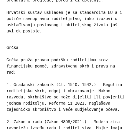
prenatalne preglede, porod i cijepljenje.
Hrvatski sustav usklađen je sa standardima EU-a i 
potiče ravnopravno roditeljstvo, iako izazovi u 
usklađivanju poslovnog i obiteljskog života još 
uvijek postoje.
Grčka
Grčka pruža pravnu podršku roditeljima kroz 
financijsku pomoć, zdravstvenu skrb i prava na 
rad:
1. Građanski zakonik (čl. 1510.-1542.) - Regulira 
roditeljsku skrb, odgoj i obrazovanje. Nakon 
razvoda, skrbništvo se može dijeliti ili povjeriti 
jednom roditelju. Reforma iz 2021. naglašava 
zajedničko skrbništvo i veće sudjelovanje očeva.
2. Zakon o radu (Zakon 4808/2021.) – Modernizira 
ravnotežu između rada i roditeljstva. Majke imaju 