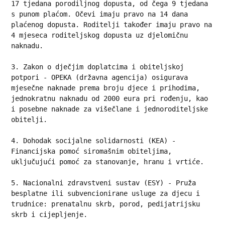
17 tjedana porodiljnog dopusta, od čega 9 tjedana 
s punom plaćom. Očevi imaju pravo na 14 dana 
plaćenog dopusta. Roditelji također imaju pravo na 
4 mjeseca roditeljskog dopusta uz djelomičnu 
naknadu.
3. Zakon o dječjim doplatcima i obiteljskoj 
potpori - OPEKA (državna agencija) osigurava 
mjesečne naknade prema broju djece i prihodima, 
jednokratnu naknadu od 2000 eura pri rođenju, kao 
i posebne naknade za višečlane i jednoroditeljske 
obitelji.
4. Dohodak socijalne solidarnosti (KEA) - 
Financijska pomoć siromašnim obiteljima, 
uključujući pomoć za stanovanje, hranu i vrtiće.
5. Nacionalni zdravstveni sustav (ESY) - Pruža 
besplatne ili subvencionirane usluge za djecu i 
trudnice: prenatalnu skrb, porod, pedijatrijsku 
skrb i cijepljenje.