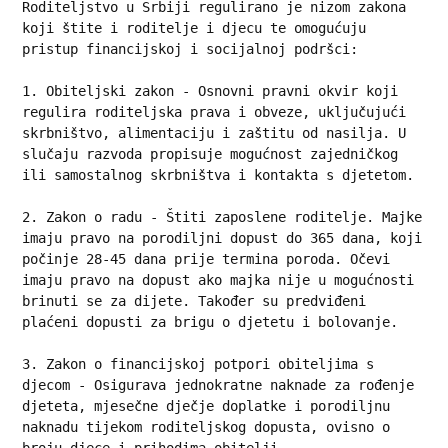
Roditeljstvo u Srbiji regulirano je nizom zakona 
koji štite i roditelje i djecu te omogućuju 
pristup financijskoj i socijalnoj podršci:
1. Obiteljski zakon - Osnovni pravni okvir koji 
regulira roditeljska prava i obveze, uključujući 
skrbništvo, alimentaciju i zaštitu od nasilja. U 
slučaju razvoda propisuje mogućnost zajedničkog 
ili samostalnog skrbništva i kontakta s djetetom.

2. Zakon o radu - Štiti zaposlene roditelje. Majke 
imaju pravo na porodiljni dopust do 365 dana, koji 
počinje 28-45 dana prije termina poroda. Očevi 
imaju pravo na dopust ako majka nije u mogućnosti 
brinuti se za dijete. Također su predviđeni 
plaćeni dopusti za brigu o djetetu i bolovanje.

3. Zakon o financijskoj potpori obiteljima s 
djecom - Osigurava jednokratne naknade za rođenje 
djeteta, mjesečne dječje doplatke i porodiljnu 
naknadu tijekom roditeljskog dopusta, ovisno o 