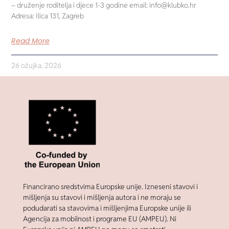
– druženje roditelja i djece 1-3 godine email: info@klubko.hr
Adresa: Ilica 131, Zagreb
Read More
26 ožujka, 2026
Financirano sredstvima Europske unije. Izneseni stavovi i
mišljenja su stavovi i mišljenja autora i ne moraju se
podudarati sa stavovima i mišljenjima Europske unije ili
Agencija za mobilnost i programe EU (AMPEU). Ni