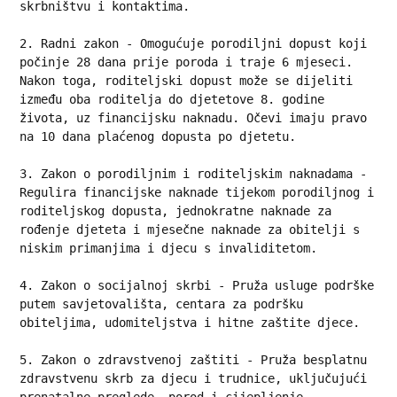
skrbništvu i kontaktima.
2. Radni zakon - Omogućuje porodiljni dopust koji 
počinje 28 dana prije poroda i traje 6 mjeseci. 
Nakon toga, roditeljski dopust može se dijeliti 
između oba roditelja do djetetove 8. godine 
života, uz financijsku naknadu. Očevi imaju pravo 
na 10 dana plaćenog dopusta po djetetu.
3. Zakon o porodiljnim i roditeljskim naknadama - 
Regulira financijske naknade tijekom porodiljnog i 
roditeljskog dopusta, jednokratne naknade za 
rođenje djeteta i mjesečne naknade za obitelji s 
niskim primanjima i djecu s invaliditetom.
4. Zakon o socijalnoj skrbi - Pruža usluge podrške 
putem savjetovališta, centara za podršku 
obiteljima, udomiteljstva i hitne zaštite djece.
5. Zakon o zdravstvenoj zaštiti - Pruža besplatnu 
zdravstvenu skrb za djecu i trudnice, uključujući 