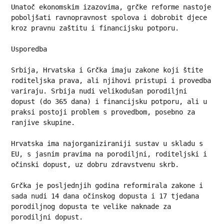
Unatoč ekonomskim izazovima, grčke reforme nastoje 
poboljšati ravnopravnost spolova i dobrobit djece 
kroz pravnu zaštitu i financijsku potporu.
Usporedba
Srbija, Hrvatska i Grčka imaju zakone koji štite 
roditeljska prava, ali njihovi pristupi i provedba 
variraju. Srbija nudi velikodušan porodiljni 
dopust (do 365 dana) i financijsku potporu, ali u 
praksi postoji problem s provedbom, posebno za 
ranjive skupine. 
Hrvatska ima najorganiziraniji sustav u skladu s 
EU, s jasnim pravima na porodiljni, roditeljski i 
očinski dopust, uz dobru zdravstvenu skrb. 
Grčka je posljednjih godina reformirala zakone i 
sada nudi 14 dana očinskog dopusta i 17 tjedana 
porodiljnog dopusta te velike naknade za 
porodiljni dopust. 