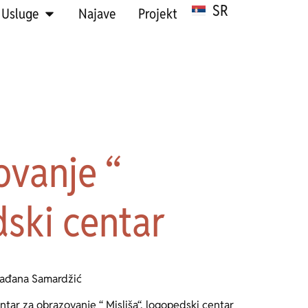
SR
HR
Usluge
Najave
Projekt
ovanje “
dski centar
lađana Samardžić
tar za obrazovanje “ Misliša“, logopedski centar