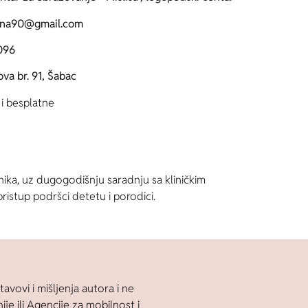
rina90@gmail.com
096
va br. 91, Šabac
i besplatne
nika, uz dugogodišnju saradnju sa kliničkim
ristup podršci detetu i porodici.
tavovi i mišljenja autora i ne
je ili Agencije za mobilnost i