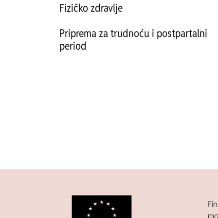
Fizičko zdravlje
Priprema za trudnoću i postpartalni
period
Fin
mo