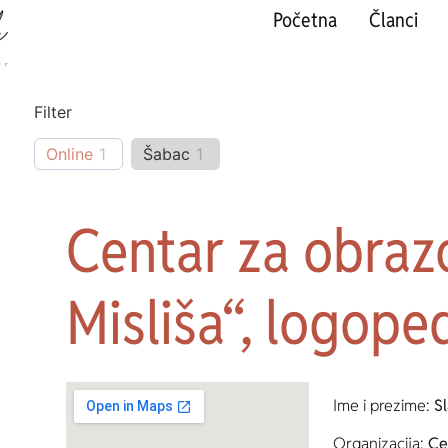
Početna
Članci
Filter
Online
1
Šabac
1
Centar za obraz
Misliša“, logope
Ime i prezime:
S
Organizacija:
Cen