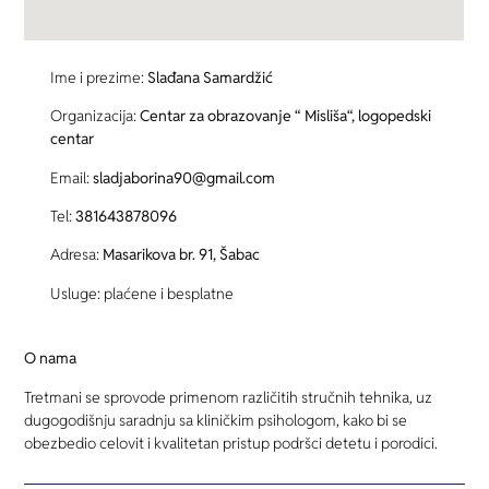
Ime i prezime:
Slađana Samardžić
Organizacija:
Centar za obrazovanje “ Misliša“, logopedski
centar
Email:
sladjaborina90@gmail.com
Tel:
381643878096
Adresa:
Masarikova br. 91, Šabac
Usluge: plaćene i besplatne
O nama
Tretmani se sprovode primenom različitih stručnih tehnika, uz
dugogodišnju saradnju sa kliničkim psihologom, kako bi se
obezbedio celovit i kvalitetan pristup podršci detetu i porodici.