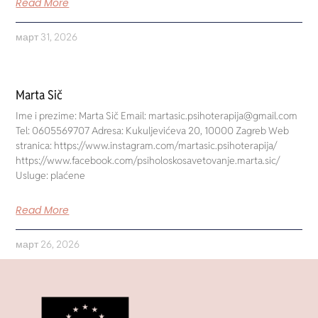
Read More
март 31, 2026
Marta Sič
Ime i prezime: Marta Sič Email: martasic.psihoterapija@gmail.com
Tel: 0605569707 Adresa: Kukuljevićeva 20, 10000 Zagreb Web
stranica: https://www.instagram.com/martasic.psihoterapija/
https://www.facebook.com/psiholoskosavetovanje.marta.sic/
Usluge: plaćene
Read More
март 26, 2026