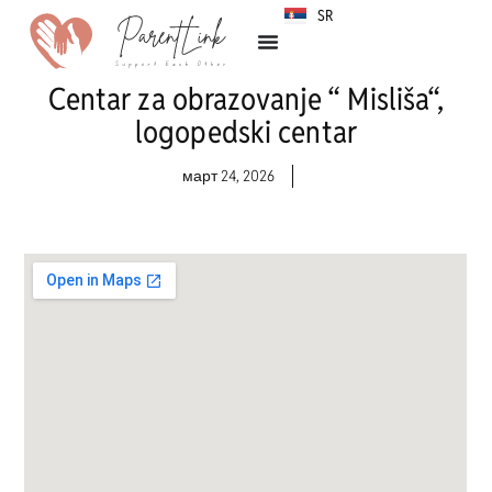
SR
HR
Centar za obrazovanje “ Misliša“,
logopedski centar
март 24, 2026