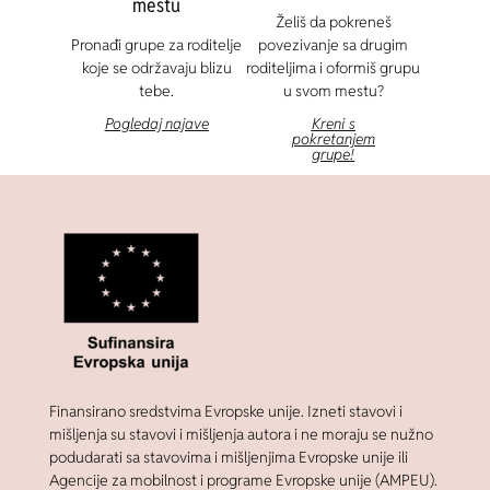
mestu
Želiš da pokreneš
Pronađi grupe za roditelje
povezivanje sa drugim
koje se održavaju blizu
roditeljima i oformiš grupu
tebe.
u svom mestu?
Pogledaj najave
Kreni s
pokretanjem
grupe!
Finansirano sredstvima Evropske unije. Izneti stavovi i
mišljenja su stavovi i mišljenja autora i ne moraju se nužno
podudarati sa stavovima i mišljenjima Evropske unije ili
Agencije za mobilnost i programe Evropske unije (AMPEU).