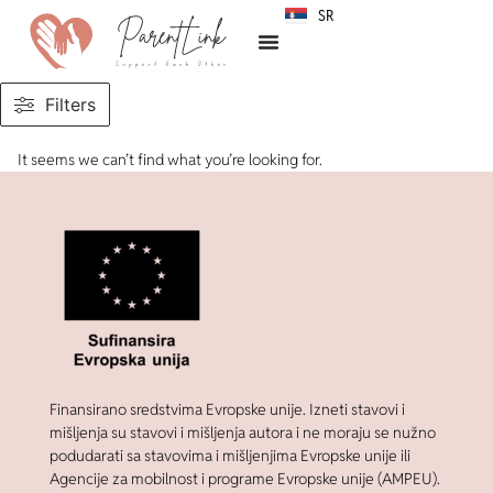
SR
HR
Filters
It seems we can’t find what you’re looking for.
Finansirano sredstvima Evropske unije. Izneti stavovi i
mišljenja su stavovi i mišljenja autora i ne moraju se nužno
podudarati sa stavovima i mišljenjima Evropske unije ili
Agencije za mobilnost i programe Evropske unije (AMPEU).