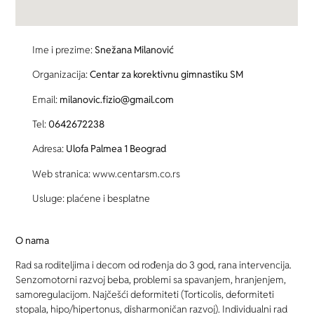
Ime i prezime:
Snežana Milanović
Organizacija:
Centar za korektivnu gimnastiku SM
Email:
milanovic.fizio@gmail.com
Tel:
0642672238
Adresa:
Ulofa Palmea 1 Beograd
Web stranica: www.centarsm.co.rs
Usluge: plaćene i besplatne
O nama
Rad sa roditeljima i decom od rođenja do 3 god, rana intervencija.
Senzomotorni razvoj beba, problemi sa spavanjem, hranjenjem,
samoregulacijom. Najčešći deformiteti (Torticolis, deformiteti
stopala, hipo/hipertonus, disharmoničan razvoj). Individualni rad