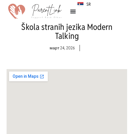
SR
HR
Škola stranih jezika Modern
Talking
март 24, 2026