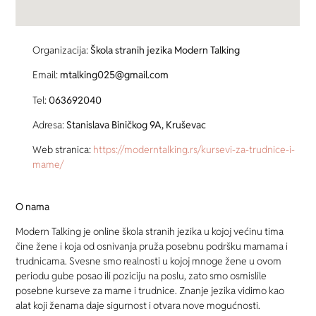
Organizacija:
Škola stranih jezika Modern Talking
Email:
mtalking025@gmail.com
Tel:
063692040
Adresa:
Stanislava Biničkog 9A, Kruševac
Web stranica:
https://moderntalking.rs/kursevi-za-trudnice-i-
mame/
O nama
Modern Talking je online škola stranih jezika u kojoj većinu tima
čine žene i koja od osnivanja pruža posebnu podršku mamama i
trudnicama. Svesne smo realnosti u kojoj mnoge žene u ovom
periodu gube posao ili poziciju na poslu, zato smo osmislile
posebne kurseve za mame i trudnice. Znanje jezika vidimo kao
alat koji ženama daje sigurnost i otvara nove mogućnosti.