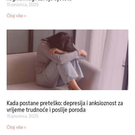
15 prosinca, 2025
Čitaj više »
Kada postane preteško: depresija i anksioznost za
vrijeme trudnoće i poslije poroda
15 prosinca, 2025
Čitaj više »