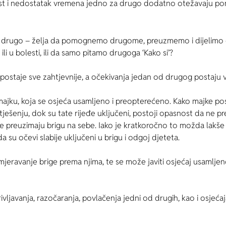
ost i nedostatak vremena jedno za drugo dodatno otežavaju po
 za drugo – želja da pomognemo drugome, preuzmemo i dijelimo 
i u bolesti, ili da samo pitamo drugoga ‘Kako si’?
 postaje sve zahtjevnije, a očekivanja jedan od drugog postaju 
majku, koja se osjeća usamljeno i preopterećeno. Kako majke pos
 tješenju, dok su tate rijeđe uključeni, postoji opasnost da ne
lje preuzimaju brigu na sebe. Iako je kratkoročno to možda lakš
da su očevi slabije uključeni u brigu i odgoj djeteta.
jeravanje brige prema njima, te se može javiti osjećaj usamljeno
vljavanja, razočaranja, povlačenja jedni od drugih, kao i osjeća