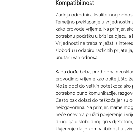
Kompatibilnost
Zadnja odrednica kvalitetnog odnosa o
Temeljno preklapanje u vrijednostima 
kako provode vrijeme. Na primjer, ako
potrebnu podršku u brizi za djecu, a 
Vrijednosti ne treba miješati s inte
slobodu u odabiru različitih prijatelj
unutar i van odnosa.
Kada dođe beba, prethodna neusklađe
provodimo vrijeme kao obitelj, što žel
Može doći do velikih poteškoća ako p
potrebno puno komunikacije, razgovora
Često pak dolazi do teškoća jer su o
neizgovorena. Na primjer, mame mogu o
neće očevima pružiti povjerenje i vri
drugoga u slobodnoj igri s djetetom,
Uvjerenje da je kompatibilnost u svim