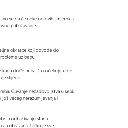
adamo se da će neke od ovih smjernica
ovno približavanje.
željne obrasce koji dovode do
e probleme uz bebu.
ite kada dođe beba, što očekujete od
je slijede.
 treba. Čuvanje nezadovoljstva u sebi,
do još većeg nerazumijevanja i
abri u odbacivanju starih
ovih obrazaca: teško je sve