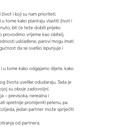
vot i koji su nam prioriteti.
 tome kako planiraju vlastiti život i
nuto, bit će teže dobiti prijeko
ko provodimo vrijeme kao obitelj.
jednosti usklađene, parovi mogu imati
ogućnost da se svatko ispunjuje i
 i u tome kako odgajamo dijete, kako
og života uvelike odudaraju. Tada je
ojoj su oboje zadovoljni.
a – previsoka, nerealna i
ti spretnije promijeniti pelenu, pa
ozljeda, jedan partner može spriječiti
oliranja od partnera.