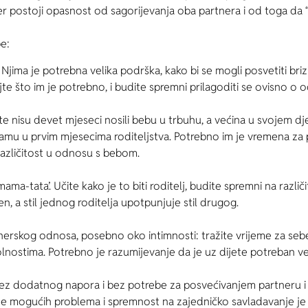
jer postoji opasnost od sagorijevanja oba partnera i od toga da “
e:
jima je potrebna velika podrška, kako bi se mogli posvetiti briz
jajte što im je potrebno, i budite spremni prilagoditi se ovisno o
te nisu devet mjeseci nosili bebu u trbuhu, a većina u svojem dje
mamu u prvim mjesecima roditeljstva. Potrebno im je vremena za 
različitost u odnosu s bebom.
a-tata’. Učite kako je to biti roditelj, budite spremni na različi
en, a stil jednog roditelja upotpunjuje stil drugog.
erskog odnosa, posebno oko intimnosti: tražite vrijeme za sebe,
lnostima. Potrebno je razumijevanje da je uz dijete potreban v
 bez dodatnog napora i bez potrebe za posvećivanjem partneru 
e mogućih problema i spremnost na zajedničko savladavanje je k