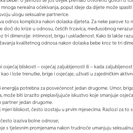
a bebe? U javnosti se još uvijek premalo otvoreno govori o tom
 mnoga nerealna očekivanja, poput ideje da dijete može spasiti
voju ulogu seksualne partnerice.
rova odnos komplicira nakon dolaska djeteta. Za neke parove to
doći do krize u odnosu, češćih trzavica, međusobnog nerazumije
 tri dimenzije: intimnost, brigu i usklađenost. Kako bi lakše ra
žavanja kvalitetnog odnosa nakon dolaska bebe kroz te tri dime
osjećaj bliskosti – osjećaj zaljubljenosti ili – kada zaljubljenos
e, kao i loše trenutke, brige i osjećaje, uživati u zajedničkim akti
i energija potrebna za posvećenost jedan drugome. Umor, briga 
može biti izrazito preplavljujuće iskustvo koje smanjuje osjećaj 
an partner jedan drugome.
j mjeri bliskost, često izostaju u prvim mjesecima. Razlozi za to
 često izaziva bolne odnose;
nje s tjelesnim promjenama nakon trudnoće umanjuju seksualnu 