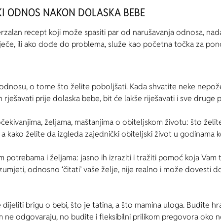
KI ODNOS NAKON DOLASKA BEBE
verzalan recept koji može spasiti par od narušavanja odnosa, n
ječe, ili ako dođe do problema, služe kao početna točka za pon
odnosu, o tome što želite poboljšati. Kada shvatite neke nepo
ih rješavati prije dolaska bebe, bit će lakše riješavati i sve drug
očekivanjima, željama, maštanjima o obiteljskom životu: što žel
 kako želite da izgleda zajednički obiteljski život u godinama ko
m potrebama i željama: jasno ih izraziti i tražiti pomoć koja Vam
zumjeti, odnosno ‘čitati’ vaše želje, nije realno i može dovesti 
jeliti brigu o bebi, što je tatina, a što mamina uloga. Budite hr
 ne odgovaraju, no budite i fleksibilni prilikom pregovora oko n