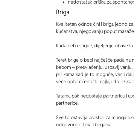
nedostatak prilika za spontan
Briga
Kvalitetan odnos čini i briga jedno
kućanstva, njegovanju poput masaže il
Kada beba stigne, dijeljenje obaveza
Teret brige o bebi najčešće pada na 
bebom – presvlaćenju, uspavljivanju,
prilikama kad je to moguće, već i da
veće opterećenosti majki, i do rizika 
Tatama pak nedostaje partnerica i usm
partnerice.
Sve to ostavlja prostor za mnoga okri
odgovornostima i brigama.