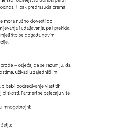
e što roditeljstvo donosi paru i
 odnos, ili pak predrasuda prema
 ne mora nužno dovesti do
vanja i udaljavanja, pa i prekida.
zumjeli što se događa novim
zije.
t prođe – osjećaj da se razumiju, da
vnostima, uživati u zajedničkim
o bebi, podređivanje vlastitih
bliskosti. Partneri se osjećaju više
 su mnogobrojni:
želju;