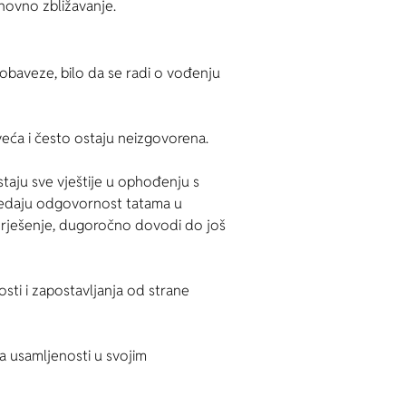
novno zbližavanje.
obaveze, bilo da se radi o vođenju
veća i često ostaju neizgovorena.
taju sve vještije u ophođenju s
 predaju odgovornost tatama u
e rješenje, dugoročno dovodi do još
sti i zapostavljanja od strane
ja usamljenosti u svojim