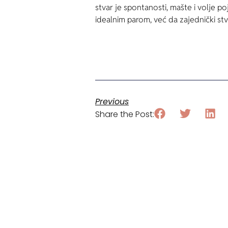
stvar je spontanosti, mašte i volje p
idealnim parom, već da zajednički stva
Previous
Share the Post: