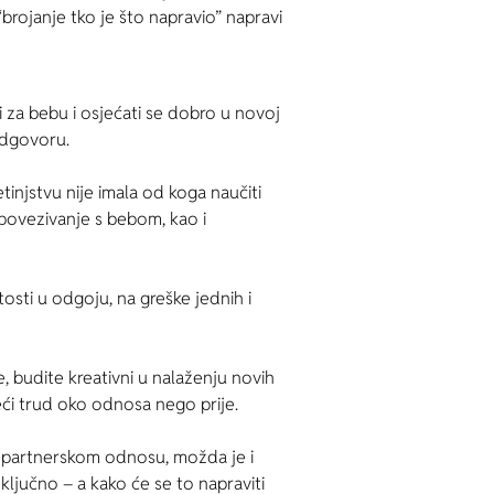
brojanje tko je što napravio” napravi
i za bebu i osjećati se dobro u novoj
 odgovoru.
tinjstvu nije imala od koga naučiti
povezivanje s bebom, kao i
tosti u odgoju, na greške jednih i
 budite kreativni u nalaženju novih
eći trud oko odnosa nego prije.
i partnerskom odnosu, možda je i
ljučno – a kako će se to napraviti