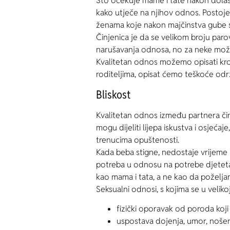
Što očekuje mame i tate nakon dolask
kako utječe na njihov odnos. Postoje
ženama koje nakon majčinstva gube s
Činjenica je da se velikom broju pa
narušavanja odnosa, no za neke može 
Kvalitetan odnos možemo opisati kroz
roditeljima, opisat ćemo teškoće odr
Bliskost
Kvalitetan odnos između partnera čini 
mogu dijeliti lijepa iskustva i osjećaj
trenucima opuštenosti.
Kada beba stigne, nedostaje vrijeme 
potreba u odnosu na potrebe djeteta, 
kao mama i tata, a ne kao da poželj
Seksualni odnosi, s kojima se u veliko
fizički oporavak od poroda koji
uspostava dojenja, umor, noše